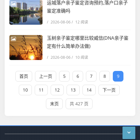
运城落户亲子鉴定咨询预约,落户口亲子
鉴定准确吗
/
2026-08-06
/
12 阅读
玉树亲子鉴定哪里比较威信(DNA亲子鉴
定有什么简单办法做)
/
2026-08-06
/
10 阅读
首页
上一页
5
6
7
8
9
10
11
12
13
14
下一页
末页
共 427 页