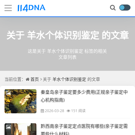
关于
羊水个体识别鉴定
的文章
这是关于 羊水个体识别鉴定 标签的相关
文章列表
当前位置：
首页
关于
羊水个体识别鉴定
的文章
秦皇岛亲子鉴定要多少费用(正规亲子鉴定中
心机构指南)
2026-03-28
151 阅读
黔西南亲子鉴定定点医院有哪些(亲子鉴定需
要些什么材料)