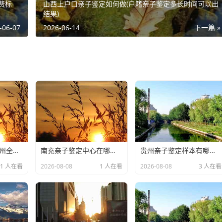
费标
山西上户口亲子鉴定如何做(户籍亲子鉴定多长时间可以出
结果)
-06-07
2026-06-14
下一篇 »
台风白海豚来袭 杭州全市停课两天
南充亲子鉴定中心在哪里(正规DNA亲子鉴定机构攻略)
贵州亲子鉴定样本有哪些(办理DNA鉴定准确性高吗)
1 人在看
2026-08-08
1 人在看
2026-08-08
3 人在看