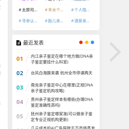
家
太原司法鉴定机构
羊水个体识别鉴定
个人隐私亲子鉴定
寻亲认亲亲缘关系鉴定
胎儿亲子鉴定
酒泉亲子鉴定咨询中心
，
最近发表
内江亲子鉴定在哪个地方做(DNA亲
01
子鉴定要挂什么科室)
由
02
台风白海豚来袭 杭州全市停课两天
程
南充亲子鉴定中心在哪里(正规DNA
03
亲子鉴定机构攻略)
贵州亲子鉴定样本有哪些(办理DNA
04
采
鉴定准确性高吗)
抚州亲子鉴定哪家准(可以做亲子鉴
05
定专业正规机构更新)
几元成本的AI广告导致千万市值蒸发