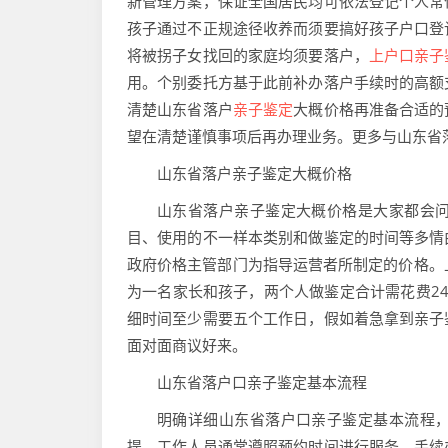
新管理方案，保证全国居民均可依法登记个人常
孩子通过不正规途径收养而须要搞好孩子户口登
将被拐子女找回的家庭均须要落户，
上户口亲子
用。个别委托方基于此前补办落户手续时的高额
清楚山东省落户
亲子鉴定
大概价格再准备合适的
望在清楚谨慎事项后再办理业务。更多与山东省
山东省落户亲子鉴定大概价格
山东省落户亲子鉴定大概价格是大家都会
目、使用的不一样本类别和做鉴定的时间等多情
政府价格主管部门为指导运营者所制定的价格。上
为一名家长和孩子，两个人做鉴定合计需花费24
细时间至少需要五个工作日，假如着急拿到亲子
面对面商议好来。
山东省落户口亲子鉴定基本流程
明确详细山东省落户口亲子鉴定基本流程
提，工作人员通常遵照预约时间进行服务，手续