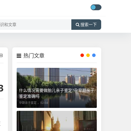
搜索一下
热门文章
3
什么情况需要做胎儿亲子鉴定?孕早期亲子
鉴定准确吗
孕期亲子鉴定 ，
02-04
更