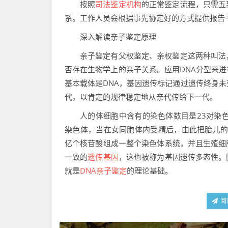
按照
司法鉴定机构
的正常鉴定流程，只需五
系。工作人员会根据事先协定好的方式提供报告
深入解读亲子鉴定原理
亲子鉴定有父权鉴定、亲权鉴定这两种叫法
否存在生物学上的亲子关系。应用DNA分型来进
基本载体是DNA，基因遗传标记通过遗传终身未
代，以肯定的规律稳定地从亲代传给下一代。
人的体细胞中含有的染色体数目是23对染
染色体，当在女同胞体内受精后，由此把胎儿的
亿个核苷酸组成一整个染色体系统，并且生殖细
一致的
遗传基因
，这也被称为基因遗传多态性。
就是
DNA亲子鉴定
的理论基础。
阅