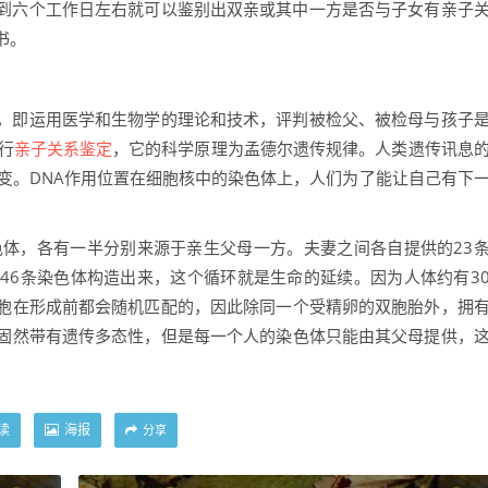
到六个工作日左右就可以鉴别出双亲或其中一方是否与子女有亲子
书。
，即运用医学和生物学的理论和技术，评判被检父、被检母与孩子
行
亲子关系鉴定
，它的科学原理为孟德尔遗传规律。人类遗传讯息
变。DNA作用位置在细胞核中的染色体上，人们为了能让自己有下
色体，各有一半分别来源于亲生父母一方。夫妻之间各自提供的23
46条染色体构造出来，这个循环就是生命的延续。因为人体约有3
胞在形成前都会随机匹配的，因此除同一个受精卵的双胞胎外，拥
固然带有遗传多态性，但是每一个人的染色体只能由其父母提供，
读
海报
分享