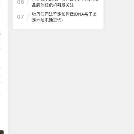
06
关
品牌信任危机引发关注
牡丹江司法鉴定如何做(DNA亲子鉴
07
定地址电话查询)
是
的
一
条
0
有
这