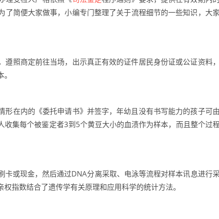
为了简便大家做事，小编专门整理了关于流程细节的一些知识，大
，遵照商定前往当场，出示真正有效的证件居民身份证或公证资料
本。
情形在内的《委托申请书》并签字，年幼且没有书写能力的孩子可
人收集每个被鉴定者3到5个黄豆大小的血渍作为样本，而且整个过
刷卡或现金，然后通过DNA分离采取、电泳等流程对样本讯息进行
亲权指数结合了遗传学有关原理和应用科学的统计方法。