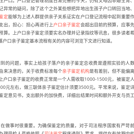
住户口。户口登记管理制度日渐完善的今天，仍有父母因非婚生育
记异常的疑问，除了这个之外某些想把异地出生孩子户口转回当地
鉴定
能够为上述人群提供亲子关系证实在户口登记流程中起到重要
支出，担心：担心再进行上
户口亲子鉴定
会超出目前的预算，应事
预算。上户口亲子鉴定须要实名办理并记录指纹等讯息，很多读者
落户口亲子鉴定基本流程有关的内容可浏览下文进行知道。
问到的问题，事实上给孩子落户的亲子鉴定总收费是遵照实验的人
由来决意的，关于收费标准每个
亲子鉴定机构
是有差别，但不能偏
户口亲子鉴定的收费正常是一个人需收取1000-1500元，被鉴定
00元左右，做三联体亲子鉴定估计须要3500元。平常来说，鉴定
鉴定意见书，支出额外的加快费，详细出结果时间和额外开支与员
，在做事时很重要。为确保鉴定的质量，对于司法程序国家有严苛
办理受检人严格依照《
司法鉴定
程序通则》要求，提供在有效期内