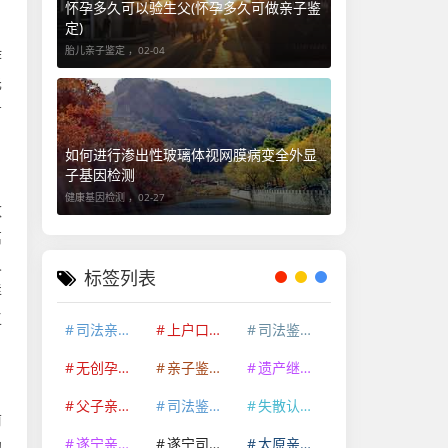
、
怀孕多久可以验生父(怀孕多久可做亲子鉴
定)
、
胎儿亲子鉴定 ，
02-04
作
先
希
如何进行渗出性玻璃体视网膜病变全外显
子基因检测
健康基因检测 ，
02-27
数
离
人
标签列表
详
工
司法亲子鉴定
上户口亲子鉴定
司法鉴定机构
无创孕期亲子鉴定
亲子鉴定机构
遗产继承亲子鉴定
父子亲子鉴定
司法鉴定许可证
失散认亲亲缘关系鉴定
前
遂宁亲子鉴定咨询中心
遂宁司法鉴定机构
太原亲子鉴定咨询中心
的