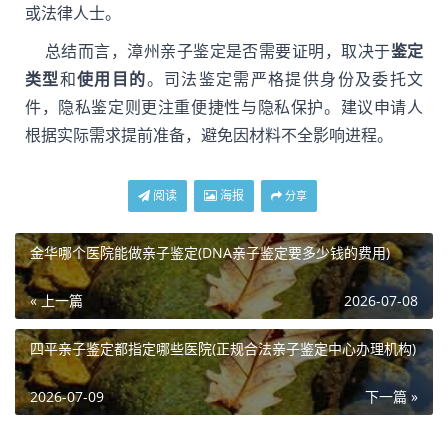
或法律人士。
总结而言，漳州亲子鉴定是否需要证明，取决于
鉴定
类型
和
使用目的
。司法鉴定需严格提供身份及委托文
件，隐私鉴定则更注重便捷性与隐私保护。建议申请人
根据实际需求提前准备，避免因材料不全影响进程。
阅读
海报
分享
金华哪个医院能做亲子鉴定(DNA亲子鉴定要多少钱的费用)
« 上一篇
2026-07-08
四平亲子鉴定都指定哪些医院(正规合法亲子鉴定中心办理机构)
2026-07-09
下一篇 »