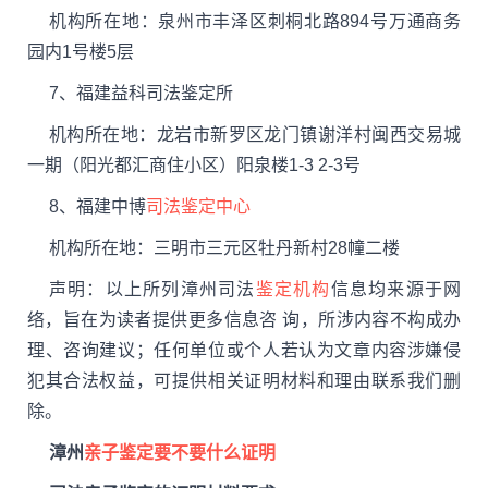
机构所在地：泉州市丰泽区刺桐北路894号万通商务
园内1号楼5层
7、福建益科司法鉴定所
机构所在地：龙岩市新罗区龙门镇谢洋村闽西交易城
一期（阳光都汇商住小区）阳泉楼1-3 2-3号
8、福建中博
司法鉴定中心
机构所在地：三明市三元区牡丹新村28幢二楼
声明：以上所列漳州司法
鉴定机构
信息均来源于网
络，旨在为读者提供更多信息咨 询，所涉内容不构成办
理、咨询建议；任何单位或个人若认为文章内容涉嫌侵
犯其合法权益，可提供相关证明材料和理由联系我们删
除。
漳州
亲子鉴定要不要什么证明