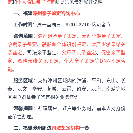
定
和
个人隐私亲子鉴定
两类常见情况展开说明。
一、福建
漳州亲子鉴定咨询中心
工作时间：
周一至周日，8:00 - 22:00 均可咨询
咨询范围：
遗产继承亲子鉴定
、
无创孕期亲子鉴定
、
孕期亲子鉴定
、
静脉血个体识别鉴定
、
遗产继承亲缘关
系鉴定
、司法亲子鉴定、
父母子亲子鉴定
、
保密亲子鉴
定
、
叔侄亲缘关系鉴定
、
个人亲子鉴定
等
DNA鉴定咨
询
。
服务区域：
支持漳州区域内的漳浦、平和、东山、长
泰、龙文、华安、芗城、云霄、诏安、龙海、南靖等地
区用户群体亲子鉴定相关业务咨询。
温馨提醒：
办理落户、迁户等业务时，需本人持身份
证前往办理。
二、福建漳州周边
司法鉴定机构
一览