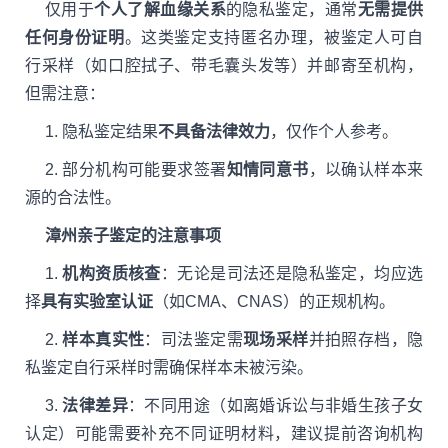
仅用于
个人了解血缘关系
的隐私鉴定，通常
无需提供
任何身份证明
。这类鉴定支持匿名办理，被鉴定人可自
行采样（如口腔拭子、带毛囊头发等）并邮寄至机构，
但需注意：
1. 隐私鉴定结果
不具备法律效力
，仅作个人参考。
2. 部分机构可能要求签署
知情同意书
，以确认样本来
源的合法性。
漳州亲子鉴定的注意事项
1.
机构资质核查
：无论是司法还是隐私鉴定，均应选
择
具有实验室认证
（如CMA、CNAS）的正规机构。
2.
样本真实性
：司法鉴定需
现场采样
并拍照存档，隐
私鉴定自行采样时需确保样本未被污染。
3.
法律差异
：不同用途（如离婚诉讼与非婚生孩子女
认定）可能需要补充不同证明材料，建议提前咨询机构