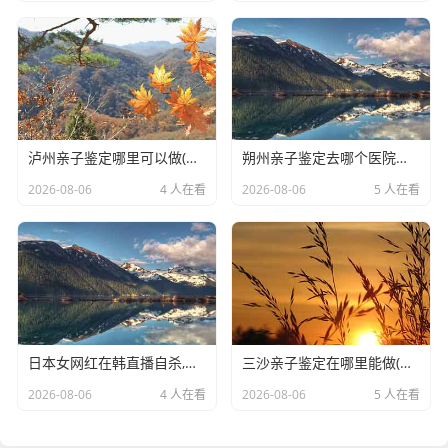
泸州亲子鉴定哪里可以做(DNA亲子鉴定公司都有哪些)
朔州亲子鉴定去哪个医院做(正规怀孕期间DNA亲子鉴定机构咨询)
2026-08-06
4 人在看
2026-08-06
5 人在看
日本女网红在韩直播自杀,生前因追Kpop男团遭网暴
三沙亲子鉴定在哪里能做(DNA亲子鉴定用什么样品准确)
2026-08-06
4 人在看
2026-08-06
5 人在看