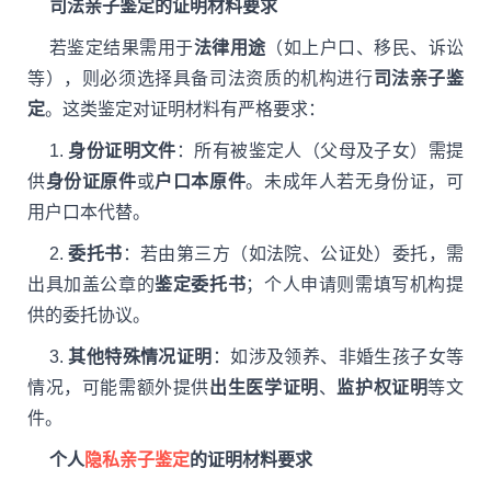
司法亲子鉴定的证明材料要求
若鉴定结果需用于
法律用途
（如上户口、移民、诉讼
等），则必须选择具备司法资质的机构进行
司法亲子鉴
定
。这类鉴定对证明材料有严格要求：
1.
身份证明文件
：所有被鉴定人（父母及子女）需提
供
身份证原件
或
户口本原件
。未成年人若无身份证，可
用户口本代替。
2.
委托书
：若由第三方（如法院、公证处）委托，需
出具加盖公章的
鉴定委托书
；个人申请则需填写机构提
供的委托协议。
3.
其他特殊情况证明
：如涉及领养、非婚生孩子女等
情况，可能需额外提供
出生医学证明
、
监护权证明
等文
件。
个人
隐私亲子鉴定
的证明材料要求