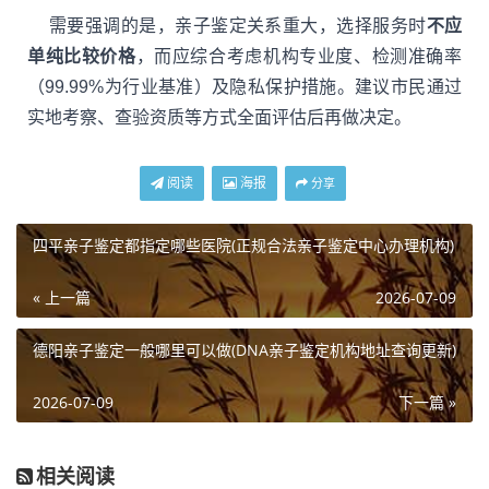
需要强调的是，亲子鉴定关系重大，选择服务时
不应
单纯比较价格
，而应综合考虑机构专业度、检测准确率
（99.99%为行业基准）及隐私保护措施。建议市民通过
实地考察、查验资质等方式全面评估后再做决定。
阅读
海报
分享
四平亲子鉴定都指定哪些医院(正规合法亲子鉴定中心办理机构)
« 上一篇
2026-07-09
德阳亲子鉴定一般哪里可以做(DNA亲子鉴定机构地址查询更新)
2026-07-09
下一篇 »
相关阅读