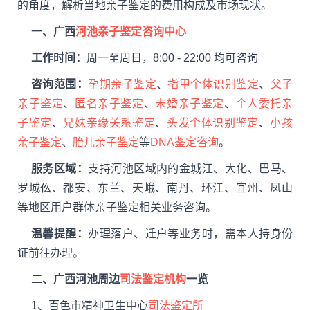
的角度，解析当地亲子鉴定的费用构成及市场现状。
一、广西
河池亲子鉴定咨询中心
工作时间：
周一至周日，8:00 - 22:00 均可咨询
咨询范围：
孕期亲子鉴定
、
指甲个体识别鉴定
、
父子
亲子鉴定
、
匿名亲子鉴定
、
未婚亲子鉴定
、
个人委托亲
子鉴定
、
兄妹亲缘关系鉴定
、
头发个体识别鉴定
、
小孩
亲子鉴定
、
胎儿亲子鉴定
等
DNA鉴定咨询
。
服务区域：
支持河池区域内的金城江、大化、巴马、
罗城仫、都安、东兰、天峨、南丹、环江、宜州、凤山
等地区用户群体亲子鉴定相关业务咨询。
温馨提醒：
办理落户、迁户等业务时，需本人持身份
证前往办理。
二、广西河池周边
司法鉴定机构
一览
1、百色市精神卫生中心
司法鉴定所