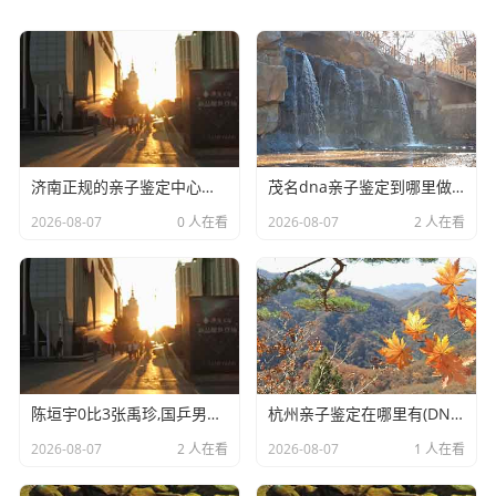
济南正规的亲子鉴定中心机构有哪些(司法亲子鉴定手续和流程)
茂名dna亲子鉴定到哪里做(正规亲子鉴定机构地址指南)
2026-08-07
0 人在看
2026-08-07
2 人在看
陈垣宇0比3张禹珍,国乒男单横滨冠军赛全军覆没
杭州亲子鉴定在哪里有(DNA亲子鉴定多少钱)
2026-08-07
2 人在看
2026-08-07
1 人在看